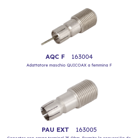
AQC F
163004
Adattatore maschio QUICOAX a femmina F
PAU EXT
163005