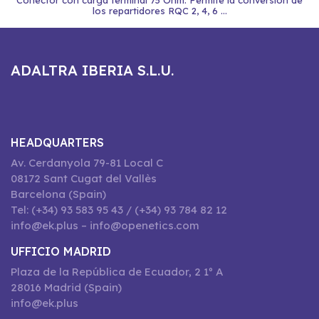
Conector con carga terminal 75 Ohm. Permite la conversión de
los repartidores RQC 2, 4, 6 ...
ADALTRA IBERIA S.L.U.
HEADQUARTERS
Av. Cerdanyola 79-81 Local C
08172 Sant Cugat del Vallès
Barcelona (Spain)
Tel: (+34) 93 583 95 43 / (+34) 93 784 82 12
info@ek.plus – info@openetics.com
UFFICIO MADRID
Plaza de la República de Ecuador, 2 1º A
28016 Madrid (Spain)
info@ek.plus